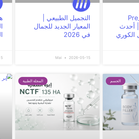
Pre_
التجميل الطبيعي |
ه
| أحدث
المعيار الجديد للجمال
ال
 الكوري
في 2026
ال
15
Mai
2026-05-15
الجسم
المجلة الطبية