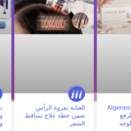
لر الجينيس Algeness
العناية بفروة الرأس
ت
لرفع
ضمن خطة علاج تساقط
و
لوجه
الشعر
و