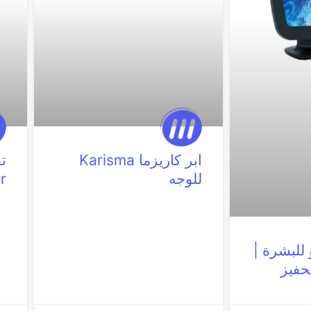
ابر كاريزما Karisma
تق
للوجه
r
 للبشرة |
حفيز