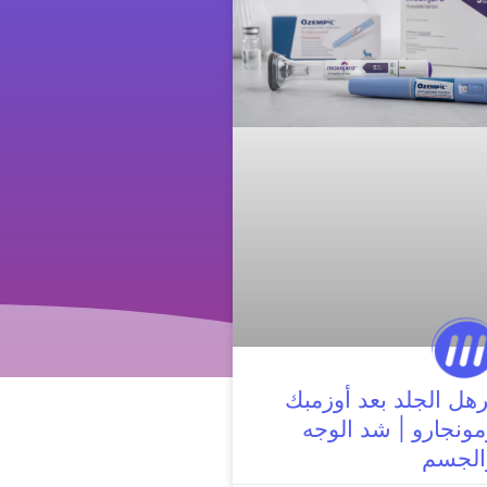
رهل الجلد بعد أوزمبك
مونجارو | شد الوجه
الجسم