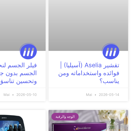
تقشير Aselia (آسيليا) |
فيلر الجسم لن
فوائده واستخداماته ومن
الجسم بدون ج
يناسب؟
وتحسين تناسق 
Mai
2026-05-10
Mai
2026-05-14
الوجه والرقبة