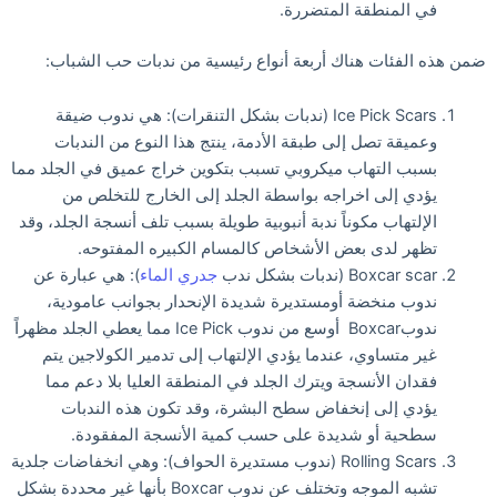
في المنطقة المتضررة.
ضمن هذه الفئات هناك أربعة أنواع رئيسية من ندبات حب الشباب:
Ice Pick Scars (ندبات بشكل التنقرات): هي ندوب ضيقة
وعميقة تصل إلى طبقة الأدمة، ينتج هذا النوع من الندبات
بسبب التهاب ميكروبي تسبب بتكوين خراج عميق في الجلد مما
يؤدي إلى اخراجه بواسطة الجلد إلى الخارج للتخلص من
الإلتهاب مكوناً ندبة أنبوبية طويلة بسبب تلف أنسجة الجلد، وقد
تظهر لدى بعض الأشخاص كالمسام الكبيره المفتوحه.
Boxcar scar (ندبات بشكل ندب
جدري الماء
): هي عبارة عن
ندوب منخضة أومستديرة شديدة الإنحدار بجوانب عامودية،
ندوبBoxcar أوسع من ندوب Ice Pick مما يعطي الجلد مظهراً
غير متساوي، عندما يؤدي الإلتهاب إلى تدمير الكولاجين يتم
فقدان الأنسجة ويترك الجلد في المنطقة العليا بلا دعم مما
يؤدي إلى إنخفاض سطح البشرة، وقد تكون هذه الندبات
سطحية أو شديدة على حسب كمية الأنسجة المفقودة.
Rolling Scars (ندوب مستديرة الحواف): وهي انخفاضات جلدية
تشبه الموجه وتختلف عن ندوب Boxcar بأنها غير محددة بشكل