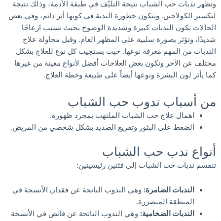
وتظهر ندبات حب الشباب نتيجة التليّف في طبقة الأدمة، وذلك نتيجة
لتكسير الكولاجين. وتتكون خطورة الندبة في كونها أثر دائم، وفي بعض
الحالات تكون الندبات كبيرة وشديدة الوضوح بحيث تسبب ازعاجًا
شديدًا، وتؤثر بصورة سلبية على المظهر العام. وقبل محاولة علاج
الندبات من المهم معرفة نوعها. حيث يستجيب كل نوع للعلاج بشكل
مختلف عن الآخر وتكون بعض العلاجات أفضل لأنواع معينة من غيرها
كما يأثر لون البشرة ونوعها أيضاً على طبيعة وخطة العلاج.
من أسباب ندوب حب الشباب
اهمال علاج حب الشباب الملتهب بمجرد ظهورة.
الضغط على البثور وتفريغ الصديد بشكل شخصي من المريض.
أنواع ندب حب الشباب
تنقسم ندبات حب الشباب إلى فئتين رئيسيتين:
الندبات الضامرة:
وهي الندوب الناتجة عن فقدان الأنسجة في
المنطقة المتضررة.
الندبات الضخامية:
وهي الندوب الناتجة عن فائض في الأنسجة