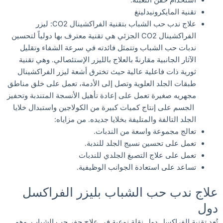
استخدام حقن التعبئة.
تقنية المايكرونيدلينغ
علاج ندب حب الشباب بتقنية الفراكشينال CO2: ليزر
الفراكشينال CO2 الجزئي هي تقنية معترف بها دولياً لتحسين
ندبات حب الشباب وتتمثل فائدته في سرعة الشفاء وتقليل
الآثار الجانبية مقارنةً بالعلاج بالليزر الإستئصالي. وهي تقنية
ثورية ذات فاعلية عالية حيث تخترق أشعة ليزر الفراكشينال
طبقات الجلد العلوية وتصل إلى الأدمة، تعمل على خلق مناطق
مجهريه صغيرة تعمل على إعادة تأهيل الأنسجة المتندبة وتحفيز
الجسم على إنتاج كميات كبيرة من الكولاجين واستبدال خلايا
الجلد التالفة والمتليفة بخلايا جديده. من مزاياه:
تعالج مجموعة واسعة من الندبات.
تعمل على تحسين نسيج الجلد للندبة.
تعمل على علاج التصبغ الجلدي للندبات
تساعد على استعادة الجوانب الوظيفية.
علاج ندب حب الشباب بليزر الفراكسل
دول
تُعد تقنية الفراكسل دول نقلة نوعية في علاج حفر حب الشباب. وهو