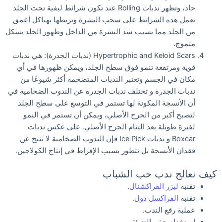
حاد، وتظهر ندبات Rolling عند تكون شرائط ليفية تحت الجلد
تعمل هذه الشرائط على سحب البشرة وتربطها بهياكل أعمق
من الجلد مما يسبب شد البشرة من الداخل وظهور الجلد بشكل
متموج.
Hypertrophic and Keloid Scars (ندبات الجدرة): هي ندبات
قوية ومرتفعة تنمو فوق سطح الجلد، ويمكن ظهورها في أي
مكان في الجسم وتعتبر الندبات المتضخمة أكثر شيوعًا من
ندبات الجدرة و تختلف ندبات الجدرة عن الندوب الضخامية في
أن الأنسجة المكونة لها تستمر في التوسع على سطح الجلد
لتصبح أكبر من الجرح الأصلي، ويمكن أن تستمر في النمو
لفترة طويلة بعد التئام الجرح الأصلي. على عكس ندبات
Boxcar و ندبات Ice Pick فإن الندوب الضخامية لا تنتج عن
فقدان الأنسجة بل تتطور بسبب الإفراط في إنتاج الكولاجين.
كيف نعالج ندب حب الشباب
تقنية
ليزر الفراكشنال
.
تقنية
الفراكسل دول
.
عملية رفع الندب.