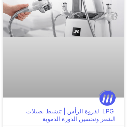
LPG لفروة الرأس | تنشيط بصيلات
الشعر وتحسين الدورة الدموية