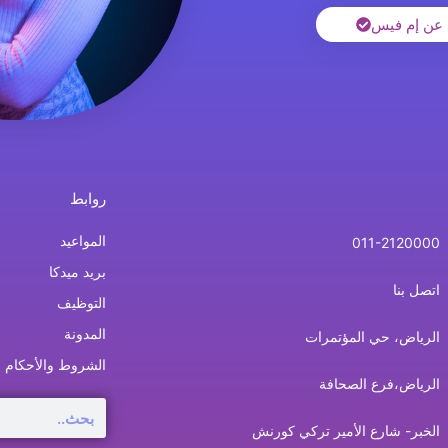
 عن إم فيس
روابط
المواعيد
011-2120000
بريد ميدكا
اتصل بنا
التوظيف
المدونة
الرياض، حي المؤتمرات
الشروط والأحكام
الرياض،فرع الصحافة
Search
الخبر- شارع الأمير تركي كورنش