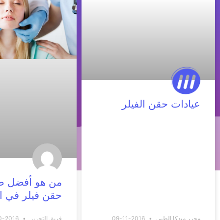
عيادات حقن الفيلر
من هو أفضل ط
حقن فيلر في ا
محرر ميدكا الطبي
2016-11-09
فريق التحرير
2016-10-20