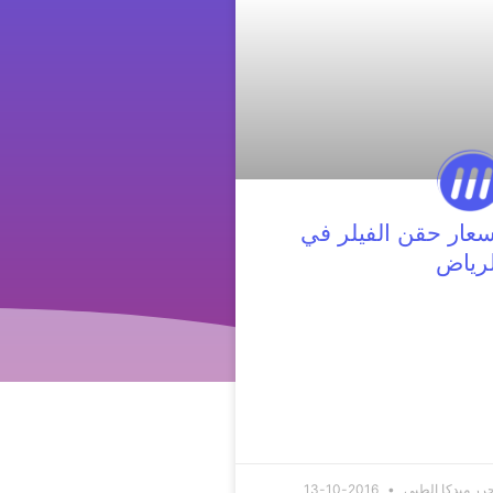
سعار حقن الفيلر في
لرياض
رر ميدكا الطبي
2016-10-13