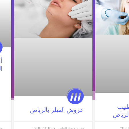
أ
ا
بيب
عروض الفيلر بالرياض
لرياض
محرر ميدكا الطبي
2016-10-18
مح