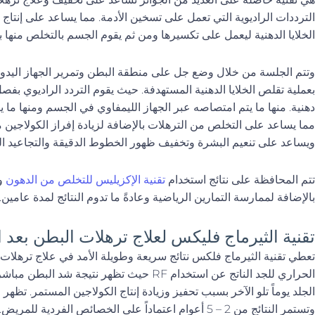
الترددات الراديوية التي تعمل على تسخين الأدمة. مما يساعد على إنتاج
الخلايا الدهنية ليعمل على تكسيرها ومن ثم يقوم الجسم بالتخلص منها
وتتم الجلسة من خلال وضع جل على منطقة البطن وتمرير الجهاز اليدوي
بعملية تقلص الخلايا الدهنية المستهدفة. حيث يقوم التردد الراديوي بفص
دهنية. منها ما يتم امتصاصه عبر الجهاز الليمفاوي في الجسم ومنها ما ي
مما يساعد على التخلص من الترهلات بالإضافة لزيادة إفراز الكولاجين 
ويساعد على تنعيم البشرة وتخفيف ظهور الخطوط الدقيقة والتجاعيد الج
تتم المحافظة على نتائج استخدام
تقنية الإكزيليس للتخلص من الدهون
وش
بالإضافة لممارسة التمارين الرياضية وعادةً ما تدوم النتائج لمدة عامين.
تقنية الثيرماج فليكس لعلاج ترهلات البطن بعد ا
تعطي تقنية الثيرماج فلكس نتائج سريعة وطويلة الأمد في علاج ترهلات ال
الحراري للجد الناتج عن استخدام RF حيث تظهر نتي
وتستمر النتائج من 2 – 5 أعوام اعتماداً على الخصائص الفردية للمريض.