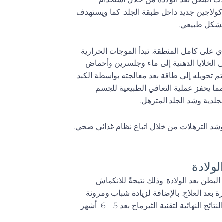
 كولاجين جديد داخل طبقة الجلد. كما ويستهدف
 بشكل طبيعي.
 على كامل المنطقة. تبدأ الموجات الحرارية
ل الخلايا الدهنية إلى ماء وجلسرين وأحماض
تم تحويله إلى طاقة بعد معالجته بواسطة الكبد.
مما يحفز عملية التعافي الطبيعية للجسم
لدية وشد الجلد المترهل.
د الترهلات من خلال اتباع نظام غذائي صحي.
لولادة
بطن بعد الولادة. وذلك نتيجةً للانكماش
جة شد البطن مباشرة بعد العلاج. بالإضافة لزيادة شباب ومرونة
الجلد يوماً تلو الآخر بسبب تحفيز وزيادة إنتاج الكولاجين المستمر. تظهر النتائج النهائية لتقنية الثيرماج بعد 5 – 6 أشهر