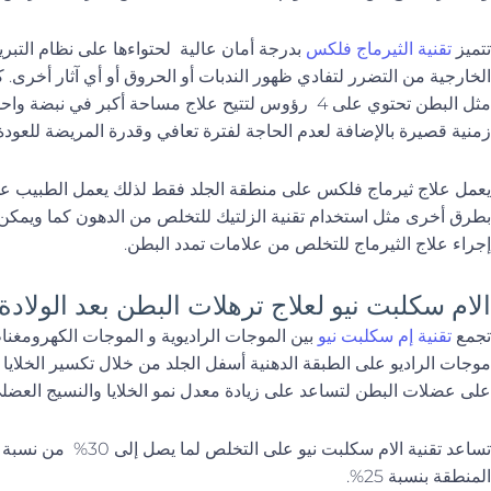
تتميز
تقنية الثيرماج فلكس
بدرجة أمان عالية لحتواءها على نظام التبر
الخارجية من التضرر لتفادي ظهور الندبات أو الحروق أو أي آثار أخرى. ك
مثل البطن تحتوي على 4 رؤوس لتتيح علاج مساحة أكبر في 
زمنية قصيرة بالإضافة لعدم الحاجة لفترة تعافي وقدرة المريضة للعودة 
يعمل علاج ثيرماج فلكس على منطقة الجلد فقط لذلك يعمل الطبيب عل
بطرق أخرى مثل استخدام تقنية الزلتيك للتخلص من الدهون كما ويمكن ا
إجراء علاج الثيرماج للتخلص من علامات تمدد البطن.
الام سكلبت نيو لعلاج ترهلات البطن بعد الولادة
تجمع
تقنية إم سكلبت نيو
بين الموجات الراديوية و الموجات الكهرومغن
موجات الراديو على الطبقة الدهنية أسفل الجلد من خلال تكسير الخلايا 
على عضلات البطن لتساعد على زيادة معدل نمو الخلايا والنسيج العضلي 
تساعد تقنية الام سكلبت 
المنطقة بنسبة 25%.