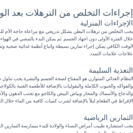
إجراءات التخلص من الترهلات بعد الول
الإجراءات المنزلية
يجب التخلص من ترهلات البطن بشكل تدريجي مع مراعاة حاجة الأم ل
خلال الفترة الأولى دون اجهاد الجسم. ثم يمكن البدء بالمشي في الهواء 
الوقت الكافي يمكن إجراء تمارين بسيطة واتباع أنظمة غذائية صحية وت
علاجات علامات التمدد.
التغذية السليمة
النظام الغذائي المتوازن هو المفتاح لصحة الجسم والبشرة يجب تناول 
والفواكه والحبوب الكاملة والبقوليات بالإضافة للأطعمة الغنية بالكول
والدجاج والأسماك والمحار وبياض البيض والكاجو مع تجنب الدهون والأ
الإفراط في الطعام ليلاً بالإضافة لشرب كميات كافية من الماء خلال اليوم 1.5 لتر على ال
التمارين الرياضية
يجب استشارة طبيب أمراض النساء والولادة للبدء بممارسة التمارين ال