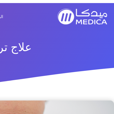
خطي
لى
لمحتوى
ال
علاج تر