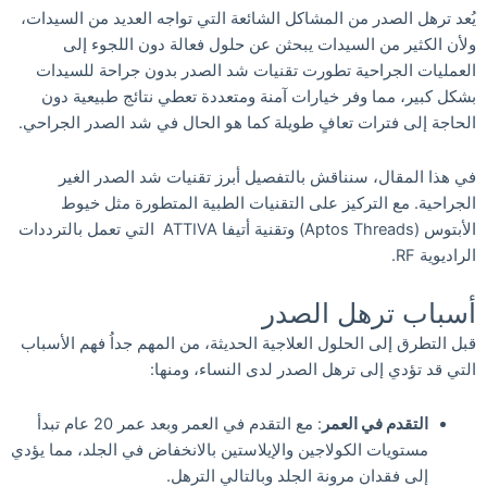
يُعد ترهل الصدر من المشاكل الشائعة التي تواجه العديد من السيدات،
ولأن الكثير من السيدات يبحثن عن حلول فعالة دون اللجوء إلى
العمليات الجراحية تطورت تقنيات شد الصدر بدون جراحة للسيدات
بشكل كبير، مما وفر خيارات آمنة ومتعددة تعطي نتائج طبيعية دون
الحاجة إلى فترات تعافٍ طويلة كما هو الحال في شد الصدر الجراحي.
في هذا المقال، سنناقش بالتفصيل أبرز تقنيات شد الصدر الغير
الجراحية. مع التركيز على التقنيات الطبية المتطورة مثل خيوط
الأبتوس (Aptos Threads) وتقنية أتيفا ATTIVA التي تعمل بالترددات
الراديوية RF.
أسباب ترهل الصدر
قبل التطرق إلى الحلول العلاجية الحديثة، من المهم جداُ فهم الأسباب
التي قد تؤدي إلى ترهل الصدر لدى النساء، ومنها:
التقدم في العمر
: مع التقدم في العمر وبعد عمر 20 عام تبدأ
مستويات الكولاجين والإيلاستين بالانخفاض في الجلد، مما يؤدي
إلى فقدان مرونة الجلد وبالتالي الترهل.