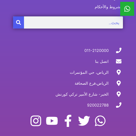
الشروط والأحكام
Search
011-2120000
اتصل بنا
الرياض، حي المؤتمرات
الرياض،فرع الصحافة
الخبر- شارع الأمير تركي كورنش
920022788
I
Y
F
T
W
n
o
a
w
h