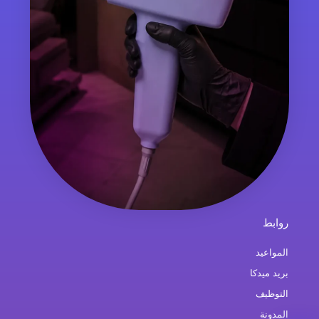
روابط
المواعيد
بريد ميدكا
التوظيف
المدونة