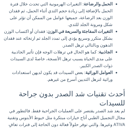
الحمل والرضاعة
: التغيرات الهرمونية التي تحدث خلال فترة
الحمل بالإضافة إلى زيادة حجم الثدي أثناء الحمل، ثم فقدان
الوزن بعد الرضاعة، جميعها عوامل من الممكن أن تؤثر على
شكل ومرونة الجلد للثدي.
التغيرات المفاجئة والسريعة في الوزن
: فقدان أو اكتساب الوزن
بشكل متكرر وسريع يؤدي إلى تمدد الجلد ثم ارتخائه عند فقدان
الدهون وبالتالي ترهل الصدر.
الجاذبية
: كما هو الحال في ترهلات الوجه فإن تأثير الجاذبية
على مدى الحياة يسبب ترهل الأنسجة، خاصةً لدى السيدات
ذوات الصدر الكبير.
العوامل الوراثية
: بعض السيدات قد يكون لديهن استعدادات
وراثية لترهل الثديين أسرع من غيرهم.
أحدث تقنيات شد الصدر بدون جراحة
للسيدات
لم يعد شد الصدر يقتصر على العمليات الجراحية فقط. فالتطور في
مجال التجميل الطبي أتاح خيارات مبتكرة مثل خيوط الأبتوس وتقنية
ATIVA وغيرها. والتي توفر حلولاً فعالة دون الحاجة إلى فترات تعافٍ