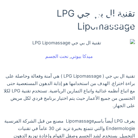
خطي
تقنية ال بي جي LPG
لى
لمحتوى
Lipomassage
ميدكا بيوتي
,
نحت الجسم
تقنية ال بي جي ( LPG Lipomassage ) هي آمنة وفعالة وحاصلة على
براءة اختراع. الهدف من استخدامها هو إذابة الدهون المستعصية حتى
مع اتباع أنظمه غذائية واتباع التمارين الرياضية. تستخدم تقنية LPG لكلا
الجنسين من جميع الأعمار حيث يتم اختيار برنامج فردي لكل مريض
على الجهاز.
يعرف LPG أيضاً باسمLipomassage مصنع من قبل الشركة الفرنسية
Endermologie والتي تتمتع بخبرة تزيد عن 30 عاماً في تقنيات
التجميل. يستخدم لشد الجسم وصقل القوام وإعادة توزيع الدهون