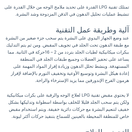
تمتلك تقنية LPG القدرة على تحديد ملامح الوجه من خلال القدرة على
تنشيط عمليات تحليل الدهون في الذقن المزدوجة وشد البشرة.
آلية وطريقة عمل التقنية
عند وضع الجهاز اليدوي على البشرة يتم سحب جزء صغير من البشرة
مع طبقة الدهون تحت الجلد في تجويف المقبض. ومن ثم يتم التدليك
ببكرات ميكانيكية لطيات الجلد بتردد من 2 – 16حركة في الثانية. مما
يساعد على تحفيز العضلات وجميع طبقات الجلد في المنطقة
المستهدفة. وينشط تحلل الدهون وزيادة إفراز المواد المهمة على
إعادة هيكل البشرة وتوسيع الأوعية وتخفيف التورم بالإضافة لإفراز
هرمون الفرح الإندورفين مما يزيد الإسترخاء والراحة.
لا يحتوي مقبض تقنية LPG لعلاج الوجه والرقبة على بكرات ميكانيكية
ولكن يتم سحب الجلد قليلا للخلف بواسطة اسطوانة وتدليكها بشكل
خفيف لتنعيم البشرة مع حركات دائرية خفيفة. ويتم استخدام مقبض
خاص للمنطقة المحيطة بالعينين للسماح بتنفيذ حركات أكثر ليونة.