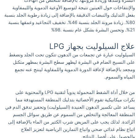
البشرة وشدها وزيادة مرونتها. بالإضافة للتخلص من الهالات
والإنتفاخات حول العينين نتيجة لتوسيع الأوعية الدموية والليمفاوية
بفعل التدليك والنبضات الدقيقة بالإضافة إلى زيادة رطوبة الجلد بنسبة
80%. زيادة مرونة الجلد بنسبة 46%. تخفيف التجاعيد وعمقها بنسبة
21%. وتحسن البشرة بشكل عام بنسبة .98%
علاج السيلوليت بجهاز LPG
السيلوليت عبارة عن تجمعات من الدهون تتكون تحت الجلد وتضغط
على النسيج الضام في البشرة ليظهر سطح البشرة بمظهر متكتل
ومجعد بالإضافة لإعاقة الدورة الدموية واللمفاوية لينتج عنه تجمع
المياه والسموم.
من خلال أداة الشفط المحمولة يدوياً لتقنية LPG والمحتوية على
بكرات ميكانيكية تقوم الأخصائية بتدليك المنطقة المستهدفة مما
يساعد على تكسير الدهون العنيدة (السيلوليت) وتحفيز تدفق الدم في
المنطقة المعالجة والتخلص من السموم عن طريق سوائل الجسم
الزائدة. لذلك يجب على المريض شرب الكثير من الماء بالإضافة إلى
اتباع نظام غذائي صحي واتباع التمارين الرياضية لتعزيز العلاج
والحصول على أفضل النتائج.