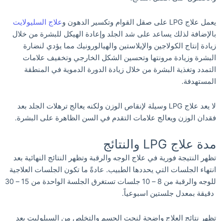
يعمل علاج LPG على صقل القوام وتكسير الدهون و
علاج السليولايت
بالإضافة لذلك يساعد على شد الجلد وإعادة الهيكل للبشرة من خلال
زيادة إنتاج الكولاجين والإيلاستين والهيالورونيك مما يؤدي لنضارة
البشرة وزيادة مرونتها وتحسين الشكل الخارجي وتخفيف علامات
التمدد وتغذية البشرة من خلال زيادة الدورة الدموية في المنطقة
المستهدفة.
لا يعد علاج LPG وسيلة لإنقاص الوزن ولكنه يعالج ترهلات الجلد بعد
فقدان الوزن ويعالج علامات التقدم في السن الظاهرة على البشرة.
مدة علاج LPG والنتائج
تظهر النتيجة فورية في علاج الوجه والرقبة وتظهر النتائج النهائية بعد
انتهاء الجلسات التي يحددها الطبيب. عادةً ما تكون الجلسات العلاجية
للوجه والرقبة من 8 – 10 جلسات تستغرق الجلسة الواحدة من 15 – 30
دقيقة بمعدل جلستين اسبوعياً.
تظهر نتائج العلاج واضحة لنحت الجسم والتخلص من السيلوليت بعد