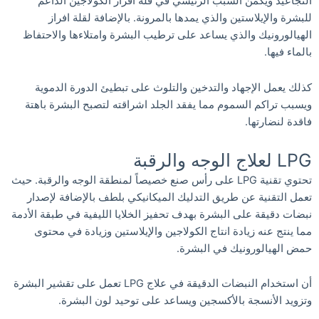
التجاعيد ويكمن السبب الرئيسي في قلة افراز الكولاجين الداعم
للبشرة والإيلاستين والذي يمدها بالمرونة. بالإضافة لقلة افراز
الهيالورونيك والذي يساعد على ترطيب البشرة وامتلاءها والاحتفاظ
بالماء فيها.
كذلك يعمل الإجهاد والتدخين والتلوث على تبطيئ الدورة الدموية
ويسبب تراكم السموم مما يفقد الجلد اشراقته لتصبح البشرة باهتة
فاقدة لنضارتها.
LPG لعلاج الوجه والرقبة
تحتوي تقنية LPG على رأس صنع خصيصاً لمنطقة الوجه والرقبة. حيث
تعمل التقنية عن طريق التدليك الميكانيكي بلطف بالإضافة لإصدار
نبضات دقيقة على البشرة بهدف تحفيز الخلايا الليفية في طبقة الأدمة
مما ينتج عنه زيادة انتاج الكولاجين والإيلاستين وزيادة في محتوى
حمض الهيالورونيك في البشرة.
أن استخدام النبضات الدقيقة في علاج LPG تعمل على تقشير البشرة
وتزويد الأنسجة بالأكسجين ويساعد على توحيد لون البشرة.