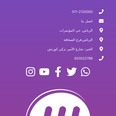
011-2120000
اتصل بنا
الرياض، حي المؤتمرات
الرياض،فرع الصحافة
الخبر- شارع الأمير تركي كورنش
920022788
I
Y
F
T
W
n
o
a
w
h
s
u
c
i
a
t
t
e
t
t
a
u
b
t
s