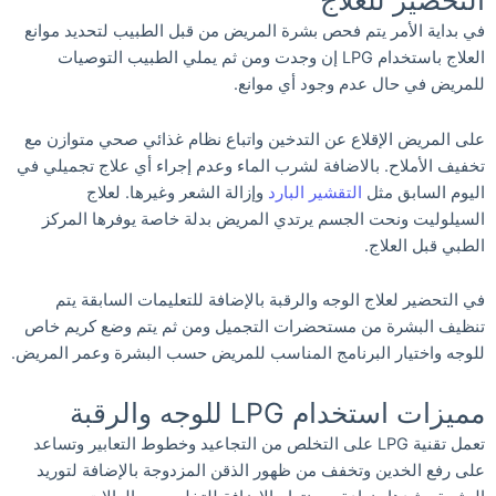
التحضير للعلاج
في بداية الأمر يتم فحص بشرة المريض من قبل الطبيب لتحديد موانع
العلاج باستخدام LPG إن وجدت ومن ثم يملي الطبيب التوصيات
للمريض في حال عدم وجود أي موانع.
على المريض الإقلاع عن التدخين واتباع نظام غذائي صحي متوازن مع
تخفيف الأملاح. بالاضافة لشرب الماء وعدم إجراء أي علاج تجميلي في
اليوم السابق مثل
التقشير البارد
وإزالة الشعر وغيرها. لعلاج
السيلوليت ونحت الجسم يرتدي المريض بدلة خاصة يوفرها المركز
الطبي قبل العلاج.
في التحضير لعلاج الوجه والرقبة بالإضافة للتعليمات السابقة يتم
تنظيف البشرة من مستحضرات التجميل ومن ثم يتم وضع كريم خاص
للوجه واختيار البرنامج المناسب للمريض حسب البشرة وعمر المريض.
مميزات استخدام LPG للوجه والرقبة
تعمل تقنية LPG على التخلص من التجاعيد وخطوط التعابير وتساعد
على رفع الخدين وتخفف من ظهور الذقن المزدوجة بالإضافة لتوريد