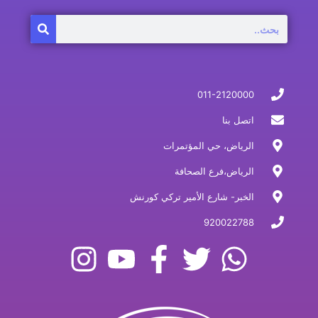
Search
011-2120000
اتصل بنا
الرياض، حي المؤتمرات
الرياض،فرع الصحافة
الخبر- شارع الأمير تركي كورنش
920022788
I
Y
F
T
W
n
o
a
w
h
s
u
c
i
a