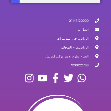
011-2120000
اتصل بنا
الرياض، حي المؤتمرات
الرياض،فرع الصحافة
الخبر- شارع الأمير تركي كورنش
920022788
I
Y
F
T
W
n
o
a
w
h
s
u
c
i
a
t
t
e
t
t