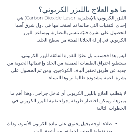
ما هو العلاج بالليزر الكربوني؟
الليزر الكربوني(بالإنجليزية: Carbon Dioxide Laser) هي
إحدى التقنيات التي طالما تم استخدامها في دول شرق آسيا
للحصول على بشرة فتيّة تتسم بالنضارة، ويساعد الليزر
الكربوني في إزالة الخلايا الميتة من سطح الجلد.
ليس هذا فحسب، بل نظرًا للقدرة الفائقة لليزر الكربوني،
يستطيع اختراق الطبقات العميقة من الجلد وإعطائها الحيوية من
جديد عن طريق تحفيز ألياف الكولاجين، ومن ثم الحصول على
بشرة ناعمة مشدودة طالما ترنوها النساء.
لا يتطلب العلاج بالليزر الكربوني أي تدخل جراحي، وهذا أهم ما
يميزها، ويمكن اختصار طريقة إجراء تقنية الليزر الكربوني في
الخطوات التالية:
طلاء الوجه بجيل يحتوي على مادة الكربون الأسود، وذلك
بعد تغطية العينين لحمايتها من أشعة الليزر.