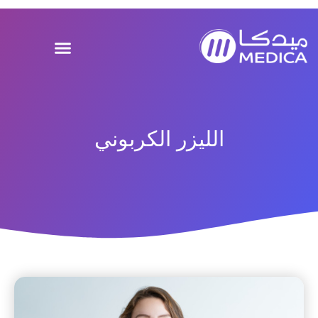
خطي
لى
لمحتوى
الليزر الكربوني