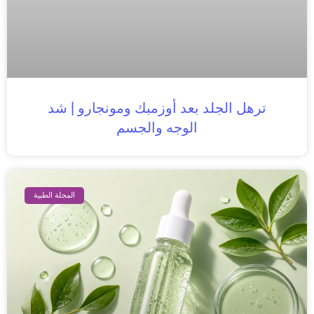
ترهل الجلد بعد أوزمبك ومونجارو | شد
الوجه والجسم
المجلة الطبية