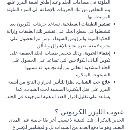
الملوّثة في مسامات الجلد وعند إطلاق أشعة الليزر عليها
يتم التخلص من تلك الجزيئات بالإضافة إلى المواد الملوثة
المرتبطة بها.
تقشير الطبقات السطحية
، تساعد جزيئات الكربون بعد
تنشيطها في سطح الجلد على تقشير تلك الطبقات وإزالة
الخلايا الميتة والرؤوس السوداء، ومن ثم الحصول على
بشرة لامعة نضرة تشع بالإشراق والتألق.
إضفاء الحيوية
، وذلك بتحفيز طبقات الجلد العميقة على
تكوين ألياف الكولاجين التي تساعد على الحصول على
الجلد المشدود الخالي من أية تجاعيد قد تسببها
الشيخوخة المبكرة.
علاج حب الشباب
، نظرًا للتأثير الحراري الناتج من أشعة
الليزر على قتل البكتيريا المسببة لحب الشباب، كما
يساعد على تقليل إفراز الغدد الدهنية الموجودة في الجلد.
عيوب الليزر الكربوني ؟
الجدير بالذكر أن تلك التقنية لا تسبب أعراضًا جانبية على المدى
البعيد، وهو ما دفع العديد من السيدات بل والمشاهير للإسراع