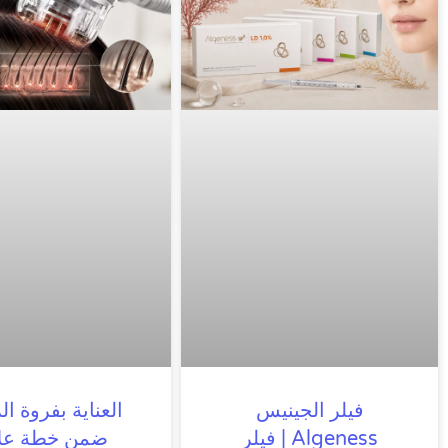
فيلر الجينيس
العناية بفروة ا
Algeness | فيلر
ضمن خطة عل