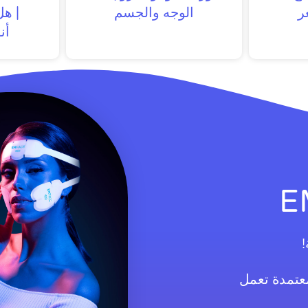
ر
الوجه والجسم
| ه
أن
!
معتمدة تعمل