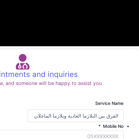
intments and inquiries
w, and someone will be happy to assist you
Service Name
*
Mobile No