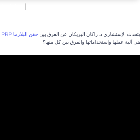
فيديو
البلازما
يتحدث الإستشاري د. راكان البريكان عن الفرق بين
حقن البلازما PRP
ا
هي آلية عملها واستخداماتها والفرق بين كل منها؟