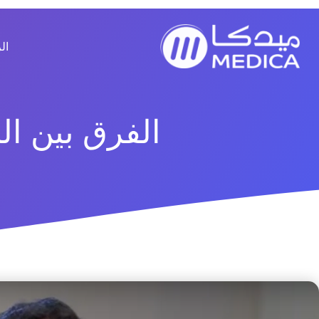
خطي
لى
لمحتوى
ال
الفرق بين الب