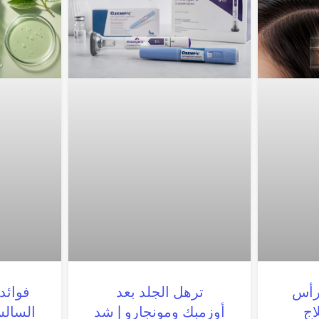
لرأس
ترهل الجلد بعد
فوائد
اج
أوزمبك ومونجارو | شد
السالس