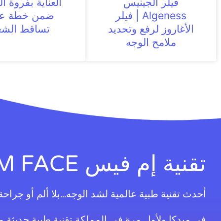
فيلر الجينيس
العناية بفروة ا
Algeness | فيلر
ضمن خطة عل
الأغاروز لرفع وتحديد
تساقط الشع
ملامح الوجه
تقنية إم فيس EM FACE
أحدث تقنية طبية عالمية لشد الوجه...بلا ألم أو جراحة
في ميدكا ولأول مرة في المملكة تقنية طبية حديثة 