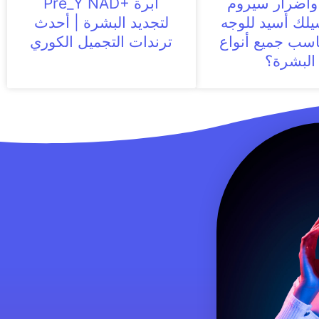
 وأضرار سيروم
ابرة Pre_Y NAD+‎
يلك أسيد للوجه
لتجديد البشرة | أحدث
اسب جميع أنواع
ترندات التجميل الكوري
البشرة؟