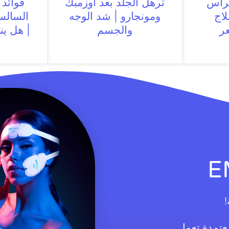
لرأس
ترهل الجلد بعد أوزمبك
فوائد
اج
ومونجارو | شد الوجه
السالس
ر
والجسم
| هل ين
!
معتمدة تعمل