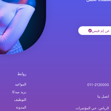
 عن إم فيس
روابط
المواعيد
011-2120000
بريد ميدكا
اتصل بنا
التوظيف
المدونة
الرياض، حي المؤتمرات