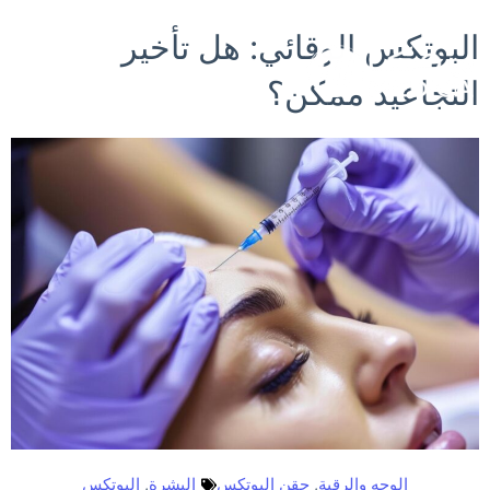
خطي
البوتكس الوقائي: هل تأخير
لى
لمحتوى
التجاعيد ممكن؟
الوجه والرقبة
,
حقن البوتكس
البشرة
,
البوتكس