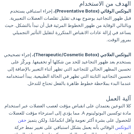
الهدف من الاستخدام
البوتكس الوقائي (Preventative Botox)،
إجراء استباقي يستخدم
قبل ظهور التجاعيد بوضوح بهدف تقليل تقلصات العضلات التعبيرية.
وبالتالي الوقاية من ظهور الخطوط المرئية قبل أن تبدأ بالتشكل. حيث
يساعد في إزالة عادات الانقباض المتكررة لتقليل التأثير التجميلي
بمرور الوقت.
البوتكس العلاجي (Therapeutic/Cosmetic Botox)،
إجراء تصحيحي
يستخدم بعد ظهور التجاعيد للحد من شكلها أو تخفيفها. ويركّز على
تحسين المظهر الحالي للتجاعيد التي تظهر أثناء التعبير بالإضافة إلى
تحسين التجاعيد الثابتة التي تظهر في الحالة الطبيعية. يبدأ استخدامه
عندما البدء بملاحظة خطوط ظاهرة بالفعل تحتاج للتدخل.
آلية العمل
كلا النوعين يعتمدان على انقباض مؤقت لعصب العضلات عبر استخدام
مادة توكسين البوتولينوم A. مما يؤدي إلى استرخاء مؤقت للعضلات
للحصول على بشرة أكثر نعومة وأقل انكماشًا. ولكن يتميز
حقن
البوتكس
الوقائي بأنه يعمل بشكل استباقي على تغيير نمط حركة