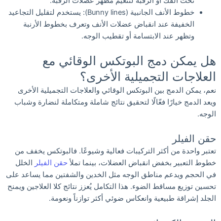
تحت الفك أو الرقبة لتنعيم مظهر عضلات الرقبة.
خطوط الأنف الجانبية (Bunny lines): يستخدم لتقليل التجاعيد
الخفيفة عند انقباض عضلات الأنف وتعرف بخطوط الأرنبة
وتظهر عند الابتسامة أو تقطيب الوجه.
هل يمكن دمج البوتكس الوقائي مع
العلاجات التجميلية الأخرى؟
نعم، يمكن الدمج بين البوتكس الوقائي والعلاجات التجميلية الأخرى
ويعد الدمج خيارًا فعّالًا لتحقيق نتائج شاملة ومتكاملة لنضارة وشباب
الوجه.
حقن الفيلر
تعتبر واحدة من أكثر التركيبات فعالية وشيوعًا. فالبوتكس يخفف من
خطوط التعبير بخفض انقباض العضلات، بينما تملأ
حقن الفيلر
الخلل
في الحجم ويدعم مناطق الوجه مثل الخدين والشفتين مما يساعد على
تحسين توزيع مساقط الضوء. هذا التكامل يُعزز نتائج كلا العلاجين ويمنح
الجلد إشراقة طبيعية وانعكاس ضوئي أكثر توازناً ونعومة.