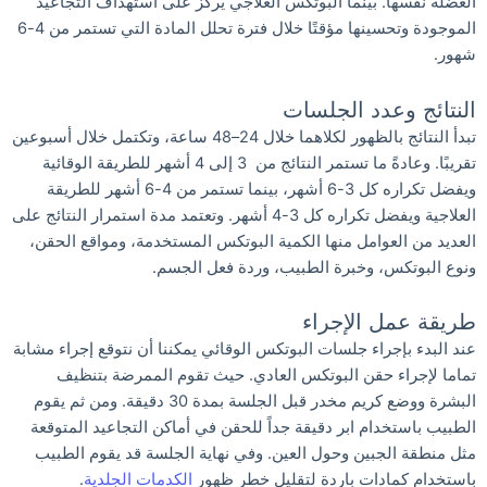
العضلة نفسها. بينما البوتكس العلاجي يركز على استهداف التجاعيد
الموجودة وتحسينها مؤقتًا خلال فترة تحلل المادة التي تستمر من 4-6
شهور.
النتائج وعدد الجلسات
تبدأ النتائج بالظهور لكلاهما خلال 24–48 ساعة، وتكتمل خلال أسبوعين
تقريبًا. وعادةً ما تستمر النتائج من 3 إلى 4 أشهر للطريقة الوقائية
ويفضل تكراره كل 3-6 أشهر، بينما تستمر من 4-6 أشهر للطريقة
العلاجية ويفضل تكراره كل 3-4 أشهر. وتعتمد مدة استمرار النتائج على
العديد من العوامل منها الكمية البوتكس المستخدمة، ومواقع الحقن،
ونوع البوتكس، وخبرة الطبيب، وردة فعل الجسم.
طريقة عمل الإجراء
عند البدء بإجراء جلسات البوتكس الوقائي يمكننا أن نتوقع إجراء مشابة
تماما لإجراء حقن البوتكس العادي. حيث تقوم الممرضة بتنظيف
البشرة ووضع كريم مخدر قبل الجلسة بمدة 30 دقيقة. ومن ثم يقوم
الطبيب باستخدام ابر دقيقة جداً للحقن في أماكن التجاعيد المتوقعة
مثل منطقة الجبين وحول العين. وفي نهاية الجلسة قد يقوم الطبيب
باستخدام كمادات باردة لتقليل خطر ظهور
الكدمات الجلدية
.