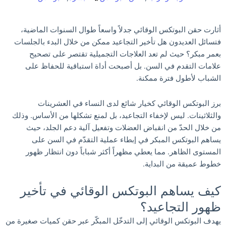
أثارت حقن البوتكس الوقائي جدلاً واسعاً طوال السنوات الماضية،
فتسائل العديدون هل تأخير التجاعيد ممكن من خلال البدء بالجلسات
بعمر مبكر؟ حيث لم تعد العلاجات التجميلية تقتصر على تصحيح
علامات التقدم في السن. بل أصبحت أداة استباقية للحفاظ على
الشباب لأطول فترة ممكنة.
برز البوتكس الوقائي كخيار شائع لدى النساء في العشرينات
والثلاثينات. ليس لإخفاء التجاعيد، بل لمنع تشكلها من الأساس. وذلك
من خلال الحدّ من انقباض العضلات وتفعيل آلية دعم الجلد، حيث
يساهم البوتكس المبكر في إبطاء عملية التقدّم في السن على
المستوى الظاهر. مما يعطي مظهراً أكثر شباباً دون انتظار ظهور
خطوط عميقة من البداية.
كيف يساهم البوتكس الوقائي في تأخير
ظهور التجاعيد؟
يهدف البوتكس الوقائي إلى التدخّل المبكّر عبر حقن كميات صغيرة من