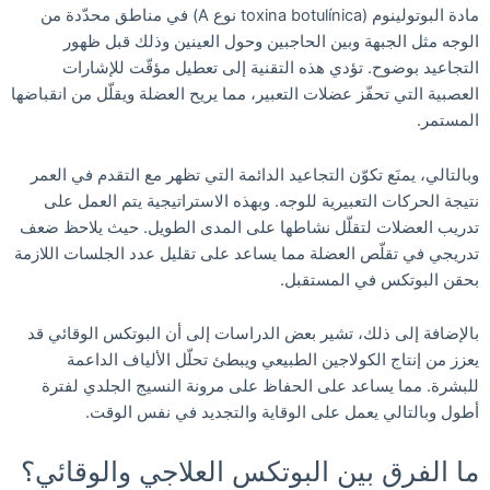
مادة البوتولينوم (toxina botulínica نوع A) في مناطق محدّدة من
الوجه مثل الجبهة وبين الحاجبين وحول العينين وذلك قبل ظهور
التجاعيد بوضوح. تؤدي هذه التقنية إلى تعطيل مؤقّت للإشارات
العصبية التي تحفّز عضلات التعبير، مما يريح العضلة ويقلّل من انقباضها
المستمر.
وبالتالي، يمنَع تكوّن التجاعيد الدائمة التي تظهر مع التقدم في العمر
نتيجة الحركات التعبيرية للوجه. وبهذه الاستراتيجية يتم العمل على
تدريب العضلات لتقلّل نشاطها على المدى الطويل. حيث يلاحظ ضعف
تدريجي في تقلّص العضلة مما يساعد على تقليل عدد الجلسات اللازمة
بحقن البوتكس في المستقبل.
بالإضافة إلى ذلك، تشير بعض الدراسات إلى أن البوتكس الوقائي قد
يعزز من إنتاج الكولاجين الطبيعي ويبطئ تحلّل الألياف الداعمة
للبشرة. مما يساعد على الحفاظ على مرونة النسيج الجلدي لفترة
أطول وبالتالي يعمل على الوقاية والتجديد في نفس الوقت.
ما الفرق بين البوتكس العلاجي والوقائي؟