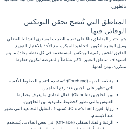
بالظهور.
المناطق التي يُنصح بحقن البوتكس
الوقائي فيها
يتم اختيار المناطق بناءً على تقييم الطبيب لمستوى النشاط العضلي
وميل البشرة لتكوين التجاعيد المبكرة. مع الأخذ بالاعتبار التوزيع
الدقيق للحقن وكمية البوتكس المستخدمة في كل نقطة وعادةً ما يتم
استهداف مناطق التعبير الأكثر نشاطاً والمعرضة لتكوين خطوط
متكررة، ومن أهمها:
منطقة الجبهة (Forehead): تُستخدم لتنعيم الخطوط الأفقية
التي تظهر على الجبين عند رفع الحاجبين.
بين الحاجبين (Glabella): فعال لتفادي ما يعرف بخطوط
العبوس والتي تظهر كخطوط عامودية بين الحاجبين.
زوايا العين (Crow’s feet): تُستهدف لتقليل التجاعيد التي تظهر
عند الابتسام.
الرقبة والفك السفلي (Off‑label): في بعض الحالات، يُستخدم