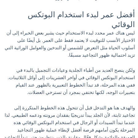
أفضل عمر لبدء استخدام البوتكس
الوقائي
ليس هناك عمر محدد لبدء الاستخدام حيث يشير بعض الخبراء إلى أن
الاختيار الأنسب للتوقيت لا يعتمد فقط على العمر. بل أيضًا على
أسلوب الحياة مثل التعرض للشمس أو التدخين والعوامل الوراثية التي
تزيد احتمالية ظهور التجاعيد مسبقًا.
ولكن ينصح العديد من أطباء الجلدية وعيادات التجميل بالبدء في
استخدام البوتكس الوقائي في أواخر العشرينات إلى أوائل الثلاثينات.
ففي هذه المرحلة، قد تبدأ الخطوط التعبيرية بالظهور عند القيام
بتعبيرات الوجه، لكنها تختفي بمجرد أن تسترخي العضلات.
والهدف هنا هو التدخل قبل أن تتحول هذه الخطوط المتكررة إلى
تجاعيد ثابتة، لأن الجلد يبدأ تدريجيًا بفقدان مرونته ودعمه الطبيعي. لذا
عندما تبدأ السيدات أو الرجال في استخدام البوتكس الوقائي هذه
المرحلة يكون أمامهم فرصة أفضل لإبطاء عملية ظهور التجاعيد
العميقة والدائمة بشكل فعّال مقارنة بالذين ينتظرون حتى تبدأ التجاعيد