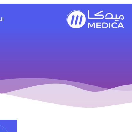
خطي
لى
لمحتوى
ال