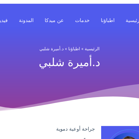
رئيسية
اطباؤنا
خدمات
عن ميدكا
المدونة
فيدي
الرئيسية
»
اطباؤنا
»
د.أميرة شلبي
د.أميرة شلبي
جراحة أوعية دموية