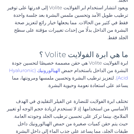
الجلد.
ويعود انتشار استخدام ابر الفولايت Volite إلى قدرتها على توفير
ترطيب طويل الأمد وتحسين ملمس البشرة بعد جلسة واحدة
فقط في كثير من الحالات. مما يجعلها خيار رائع لتعزيز صحة
البشرة من الداخل بدلًا من إحداث تغييرات مؤقتة على سطح
الجلد فقط.
ما هي ابرة الفولايت Volite ؟
ابرة الفولايت Volite هي حقن مصممة خصيصًا لتحسين جودة
البشرة من الداخل باستخدام حمض
الهيالورونيك (Hyaluronic
Acid)
. لتعزيز ترطيب البشرة وتحسين ملمسها ومرونتها، مما
يساعد على استعادة نعومة وحيوية البشرة.
تختلف ابرة الفولايت للنضارة عن الفيلر التقليدي في الهدف
الأساسي من استخدامها. إذ لا تستخدم لزيادة حجم الوجه أو تغيير
الملامح، بينما تركز على تحسين ترطيب الجلد وجودته العامة.
حيث يتم حقن كميات صغيرة من حمض الهيالورونيك داخل
طبقات الجلد، مما يساعد على جذب الماء إلى داخل البشرة