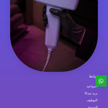
روابط
المواعيد
بريد ميدكا
التوظيف
المدونة