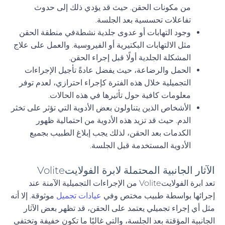
من مكونات الحقن. حيث قد يؤدي ذلك إلى حدوث
تفاعلات تحسسية بعد الجلسة.
وجود التهابات أو عدوى جلدية نشطةفي منطقة الحقن
مثل الالتهابات البكتيرية أو الفيروسية. والعمل على علاج
المشكلة الجلدية أولًا قبل إجراء الحقن.
الحمل والرضاعة، حيث يفضل عادةً تأجيل الإجراءات
التجميلية خلال هذه الفترة كإجراء احترازي، لعدم توفر
معلومات كافية حول تأثيرها في هذه الحالات.
الأشخاص الذين يتناولون بعض الأدوية التي تؤثر على تخثر
الدم. حيث قد تزيد هذه الأدوية من احتمالية ظهور
الكدمات بعد الحقن، لذلك يجب إبلاغ الطبيب بجميع
الأدوية المستخدمة قبل الجلسة.
الآثار الجانبية المحتملة لابرة الفولايتVolite
تعد ابرة الفولايتVolite من الإجراءات التجميلية الآمنة عند
إجرائها بواسطة طبيب مختص وفي
عيادات تجميل
موثوقة. إلا أنه
مثل أي إجراء تجميلي يعتمد على الحقن، قد تظهر بعض الآثار
الجانبية المؤقتة بعد الجلسة، والتي غالبًا ما تكون خفيفة وتختفي