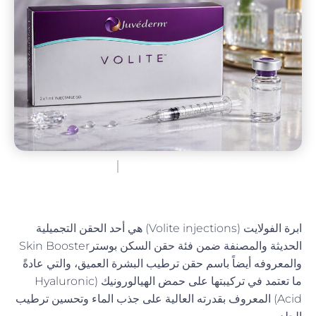
الوجه والرقبة
,
حقن الفيلر
البشرة
ابرة الفولايت (Volite injections) هي أحد الحقن التجميلية
الحديثة والمصنفة ضمن فئة حقن السكن بوسترSkin Booster
والمعروفه أيضاً باسم حقن ترطيب البشرة العميق، والتي عادةً
ما تعتمد في تركيبتها على حمض الهيالورونيك (Hyaluronic
Acid) المعروف بقدرته العالية على جذب الماء وتحسين ترطيب