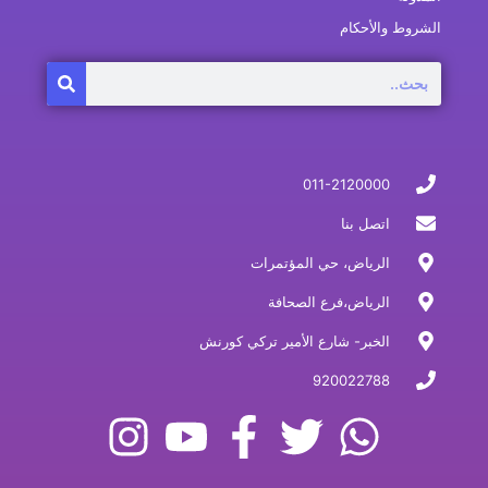
الشروط والأحكام
Search
011-2120000
اتصل بنا
الرياض، حي المؤتمرات
الرياض،فرع الصحافة
الخبر- شارع الأمير تركي كورنش
920022788
I
Y
F
T
W
n
o
a
w
h