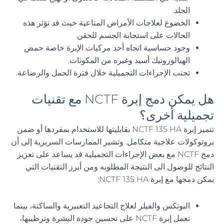
الجلد.
الخضوع لعلاجات الأمراض المناعية حيث قد تؤثر هذه
الحالات على استجابة الجسم للحقن.
وجود حساسية اتجاه أحد مركبات الإبرة خاصة حمض
الهيالورونيك أسيد وغيره من المكونات.
تجنب الإجراءات التجميلية خلال فترة الحمل والرضاعة.
هل يمكن دمج إبرة NCTF مع تقنيات
تجميلية أخرى؟
تتميز إبرة NCTF 135 HA بقابليتها للاستخدام بمفردها أو ضمن
بروتوكولات علاجية متكامل. وتشير الممارسات السريرية إلى أن
دمج NCTF مع بعض الإجراءات التجميلية قد يساعد على تعزيز
النتائج للوصول الى النتيجة المطلوبه ومن أبرز التقنيات التي
يمكن دمجها مع إبرة NCTF 135 HA:
البوتكس والفيلر لعلاج التجاعيد التعبيرية والساكنة، بينما
تعمل إبرة NCTF على تحسين جودة البشرة وترطيبها،