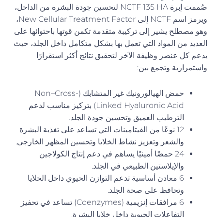
صُممت إبرة NCTF 135 HA لتحسين جودة البشرة من الداخل،
ويرمز اسم NCTF إلى New Cellular Treatment Factor،
وهو مصطلح يشير إلى تركيبة متقدمة تكمن قوتها باحتوائها على
العديد من المواد التي تعمل بها بشكل متكامل داخل الجلد، حيث
يدعم كل عنصر وظيفة الآخر لتحقيق نتائج أكثر استقرارًا
واستمرارية وتجمع بين:
حمض الهيالورونيك غير المتشابك (Non–Cross-
Linked Hyaluronic Acid) بتركيز مناسب لدعم
الترطيب العميق وتحسين جودة الجلد.
12 نوعًا من الفيتامينات التي تساعد على تغذية البشرة
والشعر وتعزيز نشاط الخلايا وتحسين المظهر الخارجي.
24 حمضًا أمينيًا يساهم في دعم إنتاج الكولاجين
والإيلاستين الطبيعي في الجلد.
6 معادن أساسية تدعم التوازن الحيوي داخل الخلايا
وتحافظ على صحة الجلد.
6 مرافقات إنزيمية (Coenzymes) تساعد في تحفيز
التفاعلات الحيوية داخل خلايا البشرة.