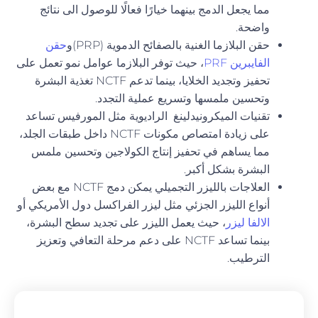
مما يجعل الدمج بينهما خيارًا فعالًا للوصول الى نتائج
واضحة.
حقن البلازما الغنية بالصفائح الدموية (PRP)و
حقن
الفايبرين PRF
، حيث توفر البلازما عوامل نمو تعمل على
تحفيز وتجديد الخلايا، بينما تدعم NCTF تغذية البشرة
وتحسين ملمسها وتسريع عملية التجدد.
تقنيات الميكرونيدلينغ الراديوية مثل المورفيس تساعد
على زيادة امتصاص مكونات NCTF داخل طبقات الجلد،
مما يساهم في تحفيز إنتاج الكولاجين وتحسين ملمس
البشرة بشكل أكبر.
العلاجات بالليزر التجميلي يمكن دمج NCTF مع بعض
أنواع الليزر الجزئي مثل ليزر الفراكسل دول الأمريكي أو
الالفا ليزر
، حيث يعمل الليزر على تجديد سطح البشرة،
بينما تساعد NCTF على دعم مرحلة التعافي وتعزيز
الترطيب.