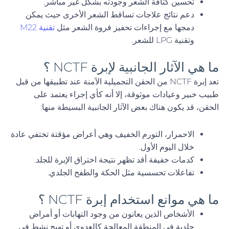
تحسين كثافة الشعر وجودته بشكل غير مباشر.
دعم نتائج علاجات تساقط الشعر الأخرى حيث يمكن
دمجها مع إجراءات تحفيز فروة الشعر مثل
تقنية M22
وتقنية LPG للشعر.
ما هي الآثار الجانبية لإبرة NCTF ؟
تعد إبرة NCTF من الحقن التجميلية الآمنة عند تطبيقها من قبل
طبيب خبير وعيادات موثوقة، إلا أنه كأي إجراء يعتمد على
الحقن، قد يكون هناك بعض الآثار الجانبية البسيطة منها:
الاحمرار، التورم الخفيف وهي أعراض مؤقتة تختفي عادة
خلال اليوم الأول.
كدمات خفيفة أقد تظهر نتيجة اختراق الإبرة للجلد.
تفاعلات تحسسية مثل الحكة والطفح الجلدي.
ما هي موانع استخدام إبرة NCTF ؟
الأشخاص الذين يعانون من وجود التهابات أو أمراض
جلدية في المنطقة المعالجة كالعدوى أو تهيج نشط في