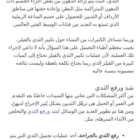
الثدي، حيث يتم إزالة الدهون من بعض أجزاء الجسم ذات
الدهون المتراكمة مثل البطن وإعادة حقنها في مناطق
الأرداف أو الثديين للحصول على جسم الساعة الرملية
الذي تتمتع به العديد من فنانات الوسط الفني العالمي.
وربما تتساءل الكثيرات من النساء حول تكبير الثدي بالفيلر،
يجيب معظم أطباء التجميل على هذا السؤال بأنه لا داعي لإجراء
تلك العملية، لأن عمليات تكبير الثدي بالفيلر تحتاج إلى كميات
كبيرة من الفيلر الذي ربما يحتاج تكلفة باهظة وليست نتائجه
مضمونة بنسبة عالية.
شد ورفع الثدي
من أكثر المشكلات التي تعاني منها السيدات خاصّةً بعد التقدم
في العمر أو الحمل هي ترهّل الثديين بشكل يُثير الإحراج لديهنّ،
ومن هنا تم تطوير العديد من الوسائل
لشد ورفع الثدي
والتخلص
من الأثداء المترهلة، مثل:
رفع الثدي بالجراحة،
أحد عمليات تجميل الثدي التي يتم