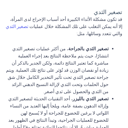
تصغير الثدي
قد تكون مشكلة الأثداء الكبيرة أحد أسباب الإحراج لدى المرأة،
إلا أنه يمكن التغلب على تلك المشكلة خلال عمليات
تصغير الثدي
والتي تتعدد وسائلها، مثل:
تصغير الثدي بالجراحة
، من أكثر عمليات تصغير الثدي
انتشارًا، حيث يتم ملاحظة النتائج بعد إجراء العملية
مباشرة كما تعتبر النتائج دائمة، ولكن الجدير بالذكر أن
زيادة أو نقصان الوزن قد تُؤثر على نتائج تلك العملية. ويتم
جراحة تصغير الثدي تحت تأثير التخدير الكامل خلال شق
حول الحلمات وتحت الثدي لإزالة النسيج الدهني الزائد
من الثدي والحصول على ثدي أصغر.
تصغير الثدي بالليزر
، أحد التقنيات الحديثة لتصغير الثدي
وإزالة الدهون بصفة عامة، ويلجأ إليها العديد من النساء
اللواتي لا يرغبن للخضوع للجراحة أو لا يُسمح لهن
للخضوع للعمليات الجراحية، وتبدأ النتائج في الظهور بعد
العملية مباشرةً، إلا أن نتائجها النهائية تحتاج وقتًا أطول