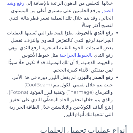
خلالها التخلص من الدهون الزائدة بالإضافة إلى
رفع وشد
الصدر
ورفع الحلمتين على مستوى أعلى من المستوى
الحالي، وقد يتم خلال تلك العملية تغيير قطر هالة الثدي
لتصبح أكثر جمالًا.
رفع الثدي بالخيوط،
نظرًا للمخاطر التي تُسببها العمليات
الجراحية لرفع الثدي كالتعرّض للعدوى والنزف، تفضل
بعض السيدات اللجوء للتقنية السحرية لرفع الثدي، وهي
رفع الثدي
بالخيوط الجراحية
مثل خيوط الأبتوس
والخيوط الذهبية، إلا أن تلك الوسيلة قد لا تكون حلًا سويًّا
لمن يمتلكن الأثداء كبيرة الحجم.
رفع الصدر بالليزر،
لم يغفل الليزر دوره في هذا الأمر،
حيث يتم خلال تقنيتي الكول بيم (CoolBeam)
والثيرماج (Thermage) وتقنية ليزر الفوتونا (Fotona)،
والذي يتم خلالها تحفيز الجلد المغطّي للثدي على تحفيز
إنتاج ألياف الكولاجين والإيلاستين خلال الطاقة الحرارية
التي تنتجها تلك أنواع الليزر.
أنواع عمليات تجميل الحلمات